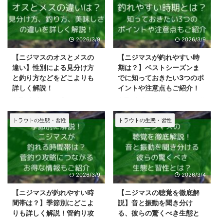
そ、エリアトラウトという最高に
「特等席」は決まっているんで
面白いゲームフィッシングが成り
す！ 管釣り初心者さんがニジマ
立っています。 彼らの背景を知
スを釣るコツは、ルアーの種類よ
ることで、いつも以上に深く濃い
りも、もっと簡単な「釣り場（釣
2026/3/9
2026/3/9
「感動」や「感謝」を、エリアト
り座）選び」にあります。 今回
ラウトを通じて経験できるはずで
の記事では、ニジマスの気持ちに
【ニジマスのオスとメスの
【ニジマスが釣れやすい時
す。 この記事をきっかけにし
寄り添いながら「ニジマスが釣れ
違い】性別による見分け方
期は？】ベストシーズンま
て、ニジマスという魚への「愛
やすい場所」を徹底考察していき
と釣り方などをどこよりも
でに知っておきたい3つのポ
着」や、管理釣り場を支える運営
ます！ コツさえ掴んでしまえ
詳しく解説！
イントや注意点もご紹介！
の方々への「リスペクト」を、一
ば、面白いくらいニジマスが釣れ
今回の記事では、「ニジマスのオ
今回の記事では、「ニジマスが釣
緒に深めていきましょう！ そも
るようになるので、最後までワク
スとメスの違い」を徹底解説して
れやすい時期」を徹底解説してい
そもニジマスとは？いつ日本にき
ワクしながら読む進めてください
いきます。 「ニジマスの性別は
きます！ 最高の管釣りデビュー
トラウトの生態・習性
トラウトの生態・習性
た？ 私たちにとって身 ...
ね。 ニジマスが釣れや ...
外見で見分けられるよ！」「メス
を飾るなら、まずは「時期」から
の方が美味しいんだよ〜」などな
選ぶのがおすすめです。 管理釣
ど、釣り場や食卓で話したくなる
り場に「全く釣れない時期」はあ
ような面白い雑学が盛りだくさん
りません。 ですが、初心者さん
です。 具体的には、以下のよう
でも驚くほど簡単に釣りやすい
2026/3/9
2026/3/4
な内容でお届け！ オスとメスの
「ベストシーズン」があるとした
「見分け方」は？ オスとメスで
ら、知りたくないですか？ この
【ニジマスが釣れやすい時
【ニジマスの聴覚を徹底解
「釣り方」は？ オスとメスで美
記事を読めば、初めての管釣りで
間帯は？】季節別にどこよ
説】音と振動を聞き分け
味しさの決定的な違いは？ 管理
も「楽しい！」「思ったより簡単
りも詳しく解説！管釣り攻
る、彼らの驚くべき生態と
釣り場のニジマスにはオスが多
かも！」と、最高の思い出作りが