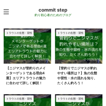
commit step
釣り初心者のためのブログ
トラウトの生態・習性
トラウトの生態・習性
2026/7/25
2026/3/10
【ニジマスが管釣りのメイ
【管釣りでニジマスが釣れ
ンターゲットである理由4
やすい場所は？】魚の生態
選】エリアトラウトの魅力
や習性・水の流れを知り、
に合わせて詳しく解説！
たくさん釣ろう！
今回の記事では、「ニジマスが管
「管理釣り場なら、どの釣り座で
理釣り場のメインターゲット」に
も条件は一緒？」と疑問を抱いた
されている理由を徹底解説！ ニ
ことはありませんか？ 実は、広
トラウトの生態・習性
トラウトの生態・習性
ジマスという存在があるからこ
い池の中でもニジマスが集まる