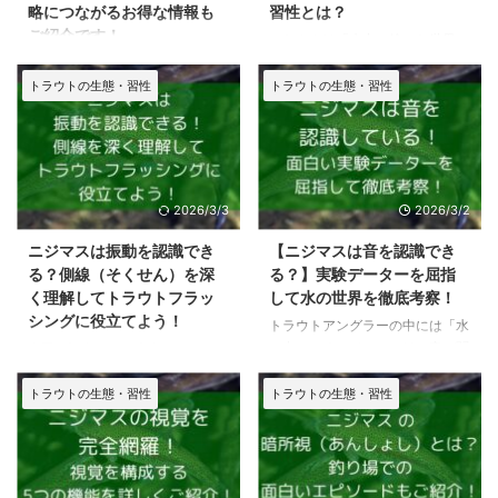
略につながるお得な情報も
習性とは？
い？それともメスが多い？ この
できることをお約束しますよ！
ご紹介です！
みなさんは「水中＝静かな世界」
記事を読み終わる頃には、ニジマ
【大前提】ニジマスは管釣りでは
だと思っていませんか？ 面白い
今回の記事では、ニジマスの釣れ
スの性別をパッと見ただけで判断
年中釣れる！ 管理釣り場でなら
ことに、水中は空気中よりも音が
る時間帯をどこよりも詳しくご紹
トラウトの生態・習性
トラウトの生態・習性
でき ...
ニジ ...
「速く！遠く！」まで届く、とっ
介していきます。 「ニジマスは
ても賑やかな世界なんです！ そ
朝イチが釣れる！」「意外と日中
んな音や振動にあふれた世界を生
もいけるよ！」など、さまざまな
き抜くのが、今回の主役「ニジマ
説を耳にしてしまい、結局どの時
ス」。 彼らは、遠くの音を聞く
間帯にニジマスが1番釣れるの？
2026/3/3
2026/3/2
「耳」と、近くでおきた振動を肌
と疑問を抱いた経験はありません
で感じる「センサー（側線）」を
か？ 実はニジマスの活性って、
ニジマスは振動を認識でき
【ニジマスは音を認識でき
使い分け、日々生活しています！
とっても気まぐれなんです。 で
る？側線（そくせん）を深
る？】実験データーを屈指
今回の記事では、「ニジマスの
も、ご安心ください！ 今回の記
く理解してトラウトフラッ
して水の世界を徹底考察！
聴覚」の秘密について徹底解説で
事では、四季ごとの釣り場状況を
シングに役立てよう！
トラウトアングラーの中には「水
す。 意外と知られていない、ニ
参考に、ニジマスが思わず口を使
の中にいるニジマスには、音が聞
今回の記事では、水中でニジマス
ジマスが聞いている水中のリアル
うタイミングを論理的に紐解いて
こえているのかな？」という疑問
が「どのようにして振動を認識し
に迫りますよ〜！ 聴覚とは？ 聴
いきます。 釣り初心者でも分か
を抱く方も大勢いらっしゃいま
ているのか？」を徹底解説してい
トラウトの生態・習性
トラウトの生態・習性
...
りやすくまとめたので、最後まで
す。 結論から言うと、ニジマス
きます！ 振動のメカニズムを紐
楽しんで「管釣り ...
は「音」に対してめちゃめちゃ敏
解くことで、間違いなくトラウト
感な生き物です！ ここで押さえ
フィッシングの奥深さに触れるこ
ておきたい最も重要なポイントが
とが可能です。 以下の内容でお