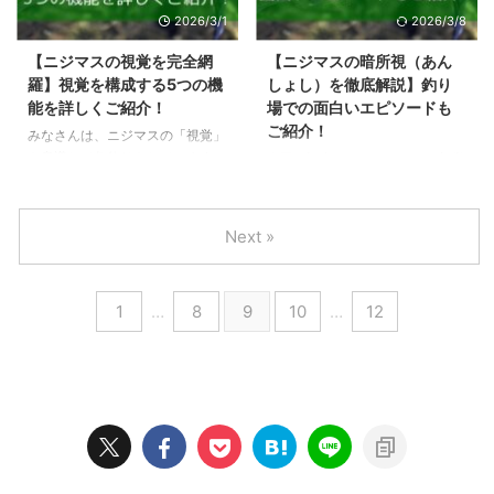
あります。 それは、ニジマスが
届けしますので、お楽しみに！
2026/3/1
2026/3/8
感じている「音」は、私たち人間
水中ではさまざまな振動が起きて
が耳で聞いている「音」とは全く
いる。 ニジマスは振動を「側
【ニジマスの視覚を完全網
【ニジマスの暗所視（あん
別物であるということです。 今
線」認識している。 側線でどの
羅】視覚を構成する5つの機
しょし）を徹底解説】釣り
回の記事では、面白い実験データ
くらいの範囲の振動を感じ取れ
能を詳しくご紹介！
場での面白いエピソードも
をもとに「ニジマスの音の認識」
る？ ニジマスの側線はルアー
ご紹介！
みなさんは、ニジマスの「視覚」
について徹底考察していきます！
（擬似エサ）で刺激できる。 記
を意識して魚釣りをしています
今回の記事では、ニジマスの視覚
水中でも音は聞こえる！音波と
事の後半では、知る人ぞ知るニジ
か？ ニジマスは、水中で驚くほ
能力のひとつ「暗所視（あんしょ
振動 ...
マスの第六感「側線（そくせ
ど多くの情報をキャッチし、行動
し）」について徹底解説です！
ん）」の謎に ...
に移しています。 流れてくるエ
専門的なお話をわかりやすく、わ
Next »
サの大きさや色はもちろん、ルア
かりやすく噛み砕いてみました。
ーの動きや、光が生み出すわずか
身近なエピソードにも触れていま
な明暗の差などなど。 これらを
すから、楽しんで読み進めてくだ
1
…
8
9
10
…
12
一瞬で見極め、口を使うかどうか
さいね〜！ 次回の釣行から、使
の判断をしているのです！ ニジ
えるような最強のヒントになるは
マス攻略において、視覚の理解は
ずです。 暗所視（あんしょし）
絶対に欠かせません！ 彼らの瞳
とは？ 暗所視（あんしょし）と
に映る世界は「日中のまぶしい
は「暗い夜道や寝室など低照度環
光」「光と影が交錯する夕暮れ」
境（約0.01ルクス以下）」で働
「暗闇が広がる真夜中」で、全く
く、人間を含む脊椎動物（魚類、
の別物だからです。 それぞれの
鳥類、哺乳類など）に備わる視覚
状況に合わせた最適な ...
機能のひとつ。 どんなに真っ暗